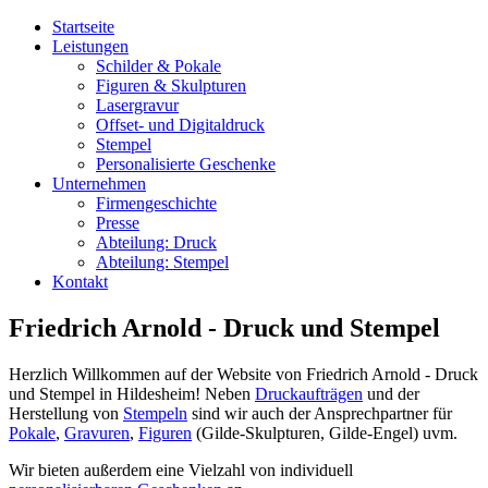
Startseite
Leistungen
Schilder & Pokale
Figuren & Skulpturen
Lasergravur
Offset- und Digitaldruck
Stempel
Personalisierte Geschenke
Unternehmen
Firmengeschichte
Presse
Abteilung: Druck
Abteilung: Stempel
Kontakt
Friedrich Arnold - Druck und Stempel
Herzlich Willkommen auf der Website von Friedrich Arnold - Druck
und Stempel in Hildesheim! Neben
Druckaufträgen
und der
Herstellung von
Stempeln
sind wir auch der Ansprechpartner für
Pokale
,
Gravuren
,
Figuren
(Gilde-Skulpturen, Gilde-Engel) uvm.
Wir bieten außerdem eine Vielzahl von individuell