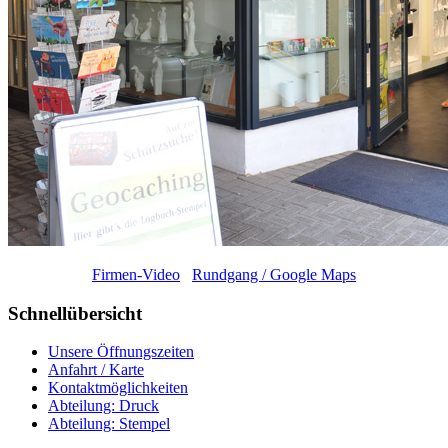
Firmen-Video
Rundgang / Google Maps
Schnellübersicht
Unsere Öffnungszeiten
Anfahrt / Karte
Kontaktmöglichkeiten
Abteilung: Druck
Abteilung: Stempel